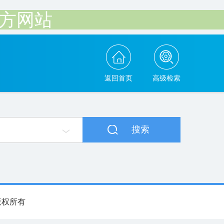
官方网站
返回首页
高级检索
搜索
团版权所有