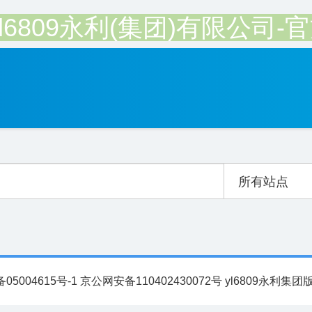
yl6809永利(集团)有限公司-
所有站点
备05004615号-1 京公网安备110402430072号 yl6809永利集